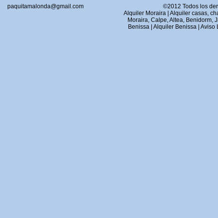
paquitamalonda@gmail.com
©2012 Todos los de
Alquiler Moraira
|
Alquiler casas, c
Moraira, Calpe, Altea, Benidorm, 
Benissa
|
Alquiler Benissa
|
Aviso 